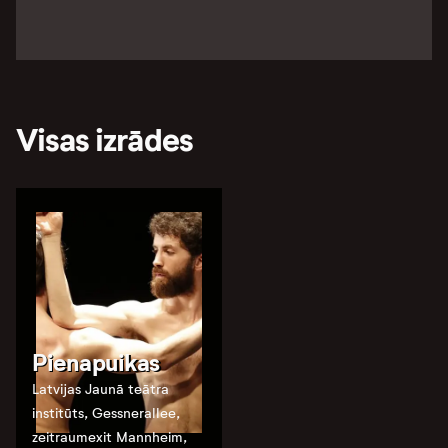
Visas izrādes
Pienapuikas
Latvijas Jaunā teātra
institūts, Gessnerallee,
zeitraumexit Mannheim,