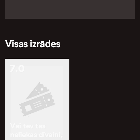
Visas izrādes
7.0
Vai tev tas
neliekas dīvaini,