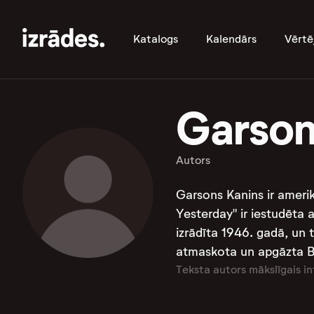
Katalogs
Kalendārs
Vērtē
Garson
Autors
Garsons Kanins ir amerik
Yesterday" ir iestudēta a
izrādīta 1946. gadā, un 
atmaskota un apgāzta Bil
Teksta autors mākslīgais in