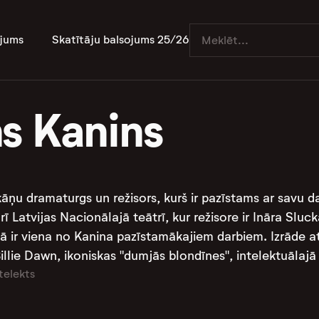
jums
Skatītāju balsojums 25/26
s Kanins
āņu dramaturgs un režisors, kurš ir pazīstams ar savu da
rī Latvijas Nacionālajā teātrī, kur režisore ir Ināra Sluc
tā ir viena no Kanina pazīstamākajiem darbiem. Izrāde at
lie Dawn, ikoniskas "dumjās blondīnes", intelektuālajā at
telekts