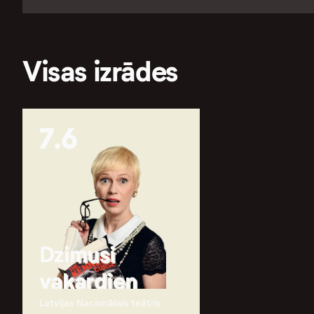
Visas izrādes
7.6
Dzimusi
vakardien
Latvijas Nacionālais teātris