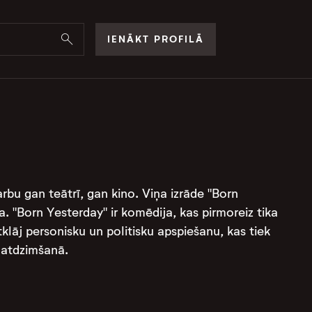
IENĀKT PROFILĀ
rbu gan teātrī, gan kino. Viņa izrāde "Born
ka. "Born Yesterday" ir komēdija, kas pirmoreiz tika
klāj personisku un politisku apspiešanu, kas tiek
dzimšanā​​​​.