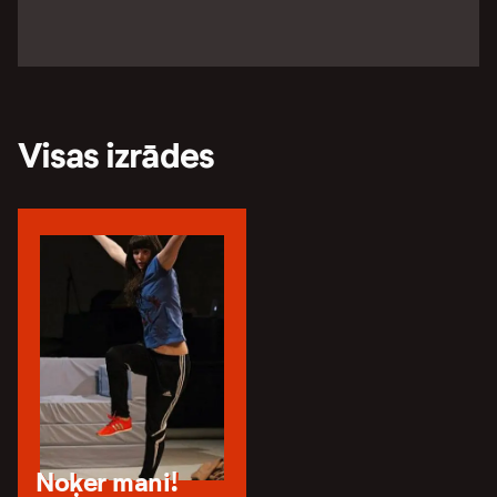
Visas izrādes
Noķer mani!