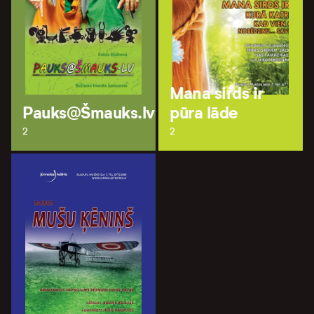
Mana sirds ir
Pauks@Šmauks.lv
pūra lāde
2
2