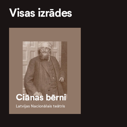
Visas izrādes
Ciānas bērni
Latvijas Nacionālais teātris