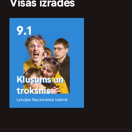
Visas izrādes
9.1
Klusums un
troksnis
Latvijas Nacionālais teātris