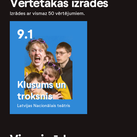
Vērtētākās izrādes
Izrādes ar vismaz 50 vērtējumiem.
9.1
Klusums un
troksnis
Latvijas Nacionālais teātris