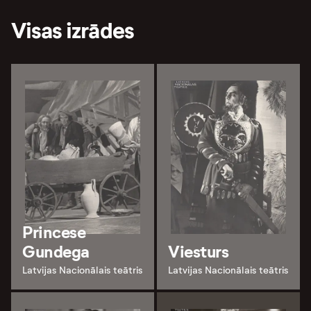
Visas izrādes
Princese
Gundega
Viesturs
Latvijas Nacionālais teātris
Latvijas Nacionālais teātris