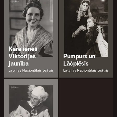
Karalienes
Viktorijas
Pumpurs un
jaunība
Lāčplēsis
Latvijas Nacionālais teātris
Latvijas Nacionālais teātris