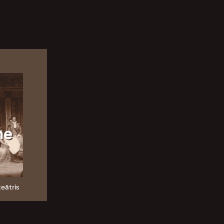
ne
teātris