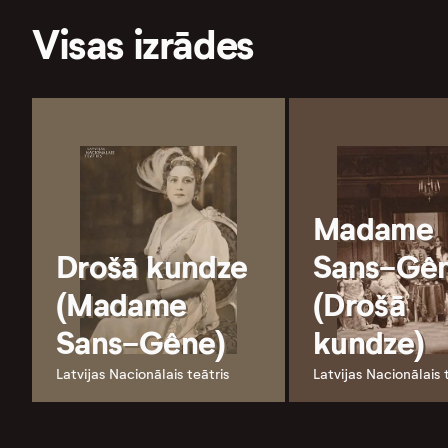
Visas izrādes
Madame
Drošā kundze
Sans-Gê
(Madame
(Drošā
Sans-Gêne)
kundze)
Latvijas Nacionālais teātris
Latvijas Nacionālais 