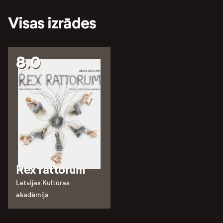
Visas izrādes
8.0
Rex rattorum
Latvijas Kultūras
akadēmija