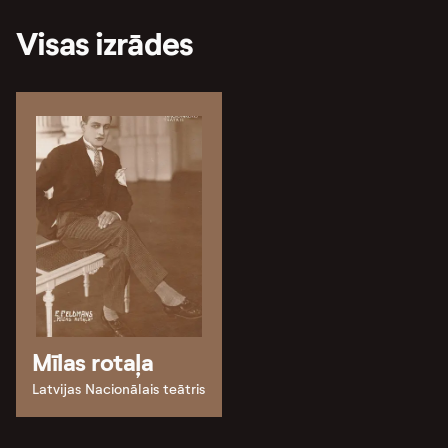
Visas izrādes
Mīlas rotaļa
Latvijas Nacionālais teātris