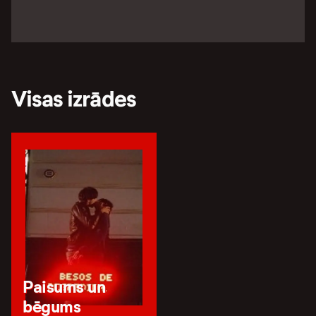
Visas izrādes
Paisums un
bēgums