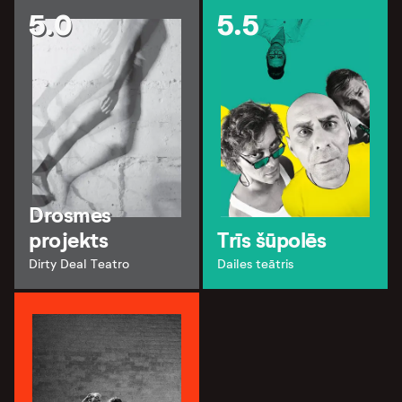
5.0
5.5
Drosmes
projekts
Trīs šūpolēs
Dirty Deal Teatro
Dailes teātris