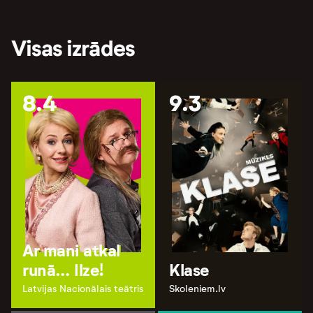
Visas izrādes
8.4
9.3
Ar mani atkal
runā… Ilze!
Klase
Latvijas Nacionālais teātris
Skoleniem.lv