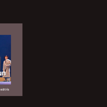
un
teātris