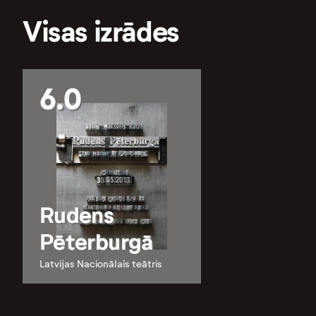
Visas izrādes
6.0
Rudens
Pēterburgā
Latvijas Nacionālais teātris