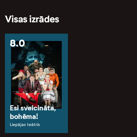
Visas izrādes
8.0
Esi sveicināta,
bohēma!
Liepājas teātris