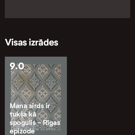
Visas izrādes
9.0
Mana sirds ir
tukša kā
spogulis - Rīgas
epizode