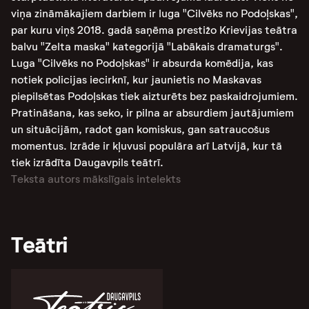
viņa zināmākajiem darbiem ir luga "Cilvēks no Podoļskas",
par kuru viņš 2018. gadā saņēma prestižo Krievijas teātra
balvu "Zelta maska" kategorijā "Labākais dramaturgs"​.
Luga "Cilvēks no Podoļskas" ir absurda komēdija, kas
notiek policijas iecirknī, kur jaunietis no Maskavas
piepilsētas Podoļskas tiek aizturēts bez paskaidrojumiem.
Pratināšana, kas seko, ir pilna ar absurdiem jautājumiem
un situācijām, radot gan komiskus, gan satraucošus
momentus. Izrāde ir kļuvusi populāra arī Latvijā, kur tā
tiek izrādīta Daugavpils teātrī.
Teksta autors mākslīgais intelekts
Teātri