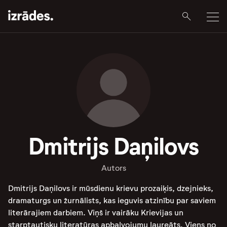
Dmitrijs Daņilovs
Autors
Dmitrijs Daņilovs ir mūsdienu krievu prozaiķis, dzejnieks,
dramaturgs un žurnālists, kas ieguvis atzinību par saviem
literārajiem darbiem. Viņš ir vairāku Krievijas un
starptautisku literatūras apbalvojumu laureāts. Viens no