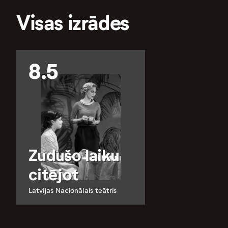
Visas izrādes
8.5
Zudušo laiku
citējot
Latvijas Nacionālais teātris