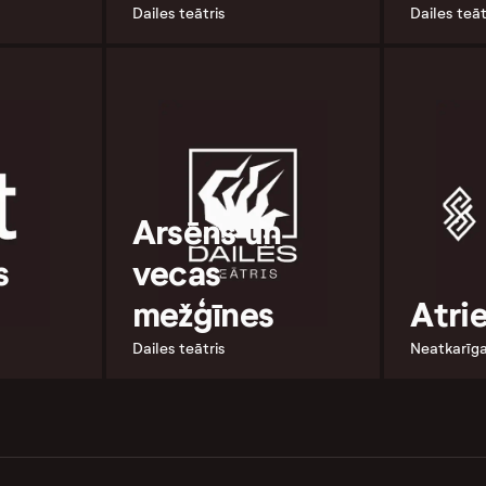
Dailes teātris
Dailes teāt
Arsēns un
s
vecas
mežģīnes
Atri
Dailes teātris
Neatkarīga