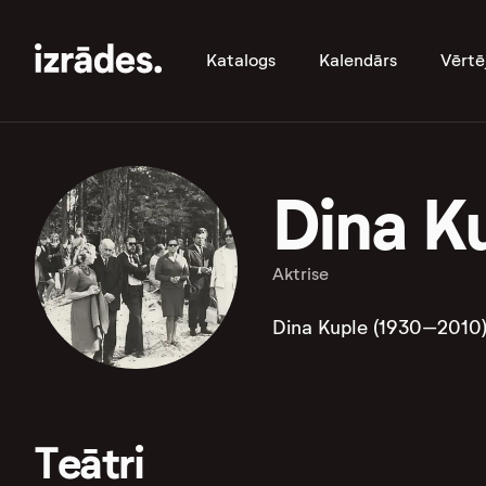
Katalogs
Kalendārs
Vērtē
Dina K
Aktrise
Dina Kuple (1930–2010) 
Teātri