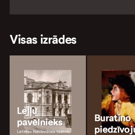
Visas izrādes
Leļļu
Buratino
pavēlnieks
piedzīvoj
Latvijas Nacionālais teātris,