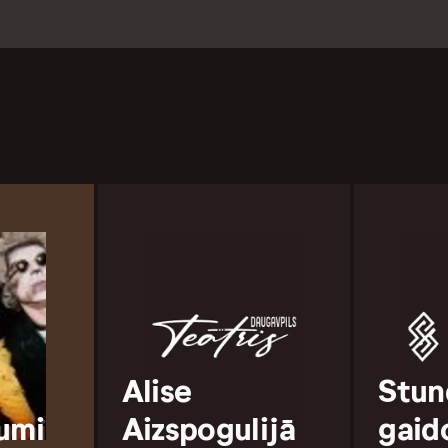
Alise
Stun
umi
Aizspogulijā
gaid