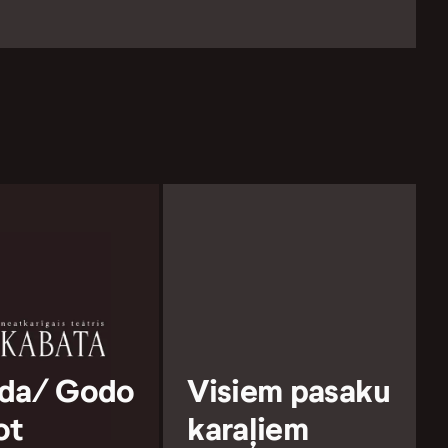
da/ Godo
Visiem pasaku
ot
karaļiem