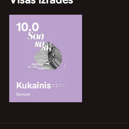
10.0
Kukainis
Sansusī