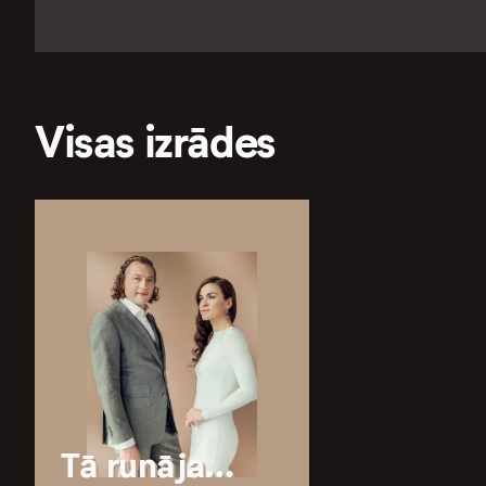
Visas izrādes
Tā runāja…