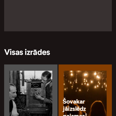
Visas izrādes
Šovakar
jāizslēdz
gaismas!