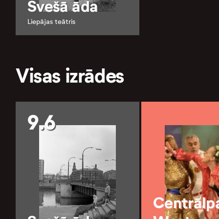
Svešā āda
Liepājas teātris
Visas izrādes
9.6
Centrālp