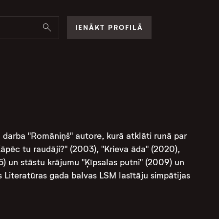
IENĀKT PROFILĀ
 darba "Romāniņš" autore, kurā atklāti runā par
āpēc tu raudāji?" (2003), "Krieva āda" (2020),
25) un stāstu krājumu "Ķīpsalas putni" (2009) un
s Literatūras gada balvas LSM lasītāju simpātijas