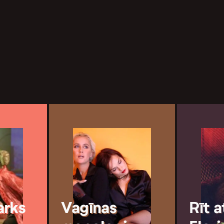
arks
Vagīnas
Rīt 