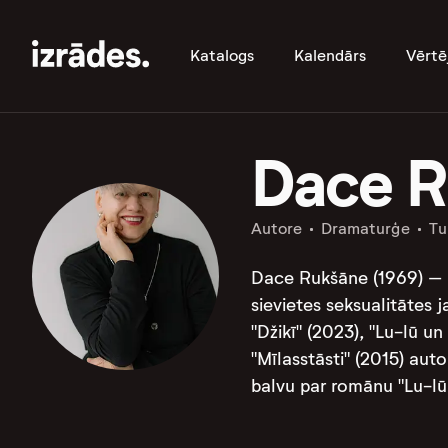
Katalogs
Kalendārs
Vērtē
Dace R
Autore
Dramaturģe
Tu
Dace Rukšāne (1969) – r
sievietes seksualitātes 
"Džikī" (2023), "Lu-lū u
"Mīlasstāsti" (2015) aut
balvu par romānu "Lu-lū 