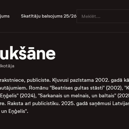
jums
Skatītāju balsojums 25/26
ukšāne
lkotāja
akstniece, publiciste. Kļuvusi pazīstama 2002. gadā kā
jautājumiem. Romānu "Beatrises gultas stāsti" (2002), "K
n Eņģelis" (2024), "Sarkanais un melnais, un baltais" (20
ore. Raksta arī publicistiku. 2025. gadā saņēmusi Latvija
un Eņģelis".