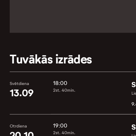
Tuvākās izrādes
18:00
S
Svētdiena
13.09
2st. 40min.
Li
9.
19:00
S
Otrdiena
20.10
2st. 40min.
Li