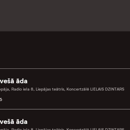
vešā āda
epāja, Radio iela 8, Liepājas teātris, Koncertzālē LIELAIS DZINTARS
6
vešā āda
epāja, Radio iela 8, Liepājas teātris, Koncertzālē LIELAIS DZINTARS