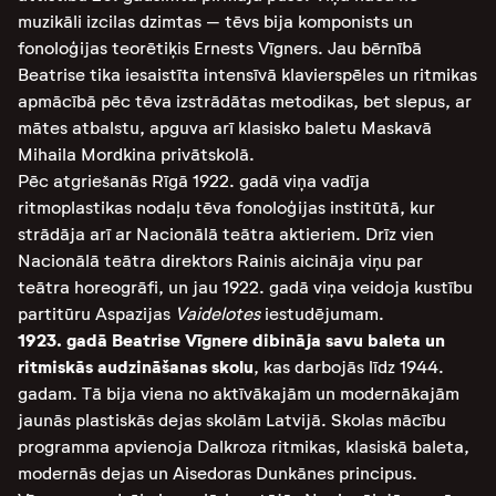
muzikāli izcilas dzimtas – tēvs bija komponists un
fonoloģijas teorētiķis Ernests Vīgners. Jau bērnībā
Beatrise tika iesaistīta intensīvā klavierspēles un ritmikas
apmācībā pēc tēva izstrādātas metodikas, bet slepus, ar
mātes atbalstu, apguva arī klasisko baletu Maskavā
Mihaila Mordkina privātskolā.
Pēc atgriešanās Rīgā 1922. gadā viņa vadīja
ritmoplastikas nodaļu tēva fonoloģijas institūtā, kur
strādāja arī ar Nacionālā teātra aktieriem. Drīz vien
Nacionālā teātra direktors Rainis aicināja viņu par
teātra horeogrāfi, un jau 1922. gadā viņa veidoja kustību
partitūru Aspazijas
Vaidelotes
iestudējumam.
1923. gadā Beatrise Vīgnere dibināja savu baleta un
ritmiskās audzināšanas skolu
, kas darbojās līdz 1944.
gadam. Tā bija viena no aktīvākajām un modernākajām
jaunās plastiskās dejas skolām Latvijā. Skolas mācību
programma apvienoja Dalkroza ritmikas, klasiskā baleta,
modernās dejas un Aisedoras Dunkānes principus.