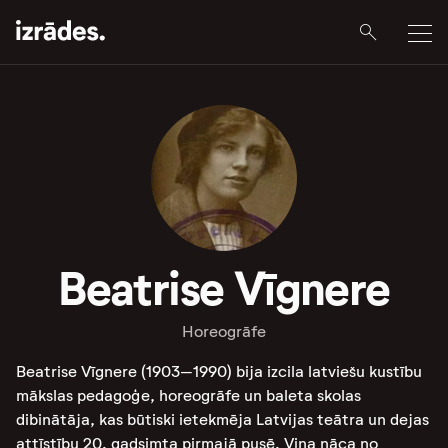
Beatrise Vīgnere
Horeogrāfe
Beatrise Vīgnere (1903–1990) bija izcila latviešu kustību
mākslas pedagoģe, horeogrāfe un baleta skolas
dibinātāja, kas būtiski ietekmēja Latvijas teātra un dejas
attīstību 20. gadsimta pirmajā pusē. Viņa nāca no