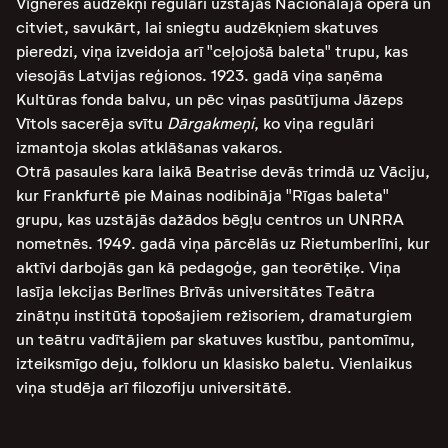
Vīgneres audzēkņi regulāri uzstājās Nacionālajā operā un
citviet, savukārt, lai sniegtu audzēkņiem skatuves
pieredzi, viņa izveidoja arī "ceļojošā baleta" trupu, kas
viesojās Latvijas reģionos. 1923. gadā viņa saņēma
Kultūras fonda balvu, un pēc viņas pasūtījuma Jāzeps
Vītols sacerēja svītu
Dārgakmeņi
, ko viņa regulāri
izmantoja skolas atklāšanas vakaros.
Otrā pasaules kara laikā Beatrise devās trimdā uz Vāciju,
kur Frankfurtē pie Mainas nodibināja "Rīgas baleta"
grupu, kas uzstājās dažādos bēgļu centros un UNRRA
nometnēs. 1949. gadā viņa pārcēlās uz Rietumberlīni, kur
aktīvi darbojās gan kā pedagoģe, gan teorētiķe. Viņa
lasīja lekcijas Berlīnes Brīvās universitātes Teātra
zinātņu institūtā topošajiem režisoriem, dramaturgiem
un teātru vadītājiem par skatuves kustību, pantomīmu,
izteiksmīgo deju, folkloru un klasisko baletu. Vienlaikus
viņa studēja arī filozofiju universitātē.