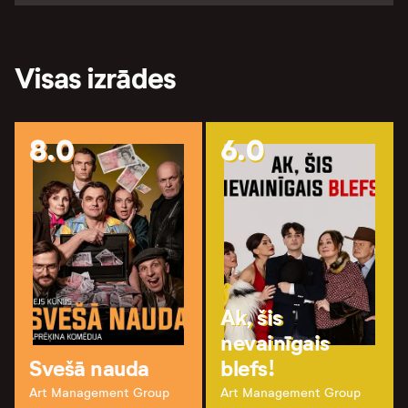
Visas izrādes
8.0
6.0
Ak, šis
nevainīgais
Svešā nauda
blefs!
Art Management Group
Art Management Group