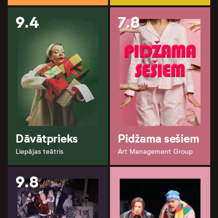
9.4
7.8
Dāvātprieks
Pidžama sešiem
Liepājas teātris
Art Management Group
9.8