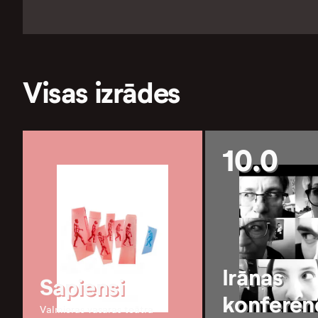
Visas izrādes
10.0
Irānas
Sapiensi
konferen
Valmieras vasaras teātra