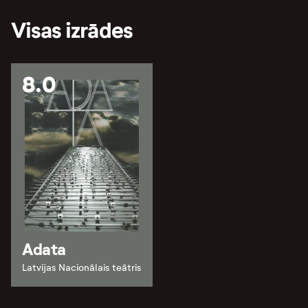
Visas izrādes
8.0
Adata
Latvijas Nacionālais teātris