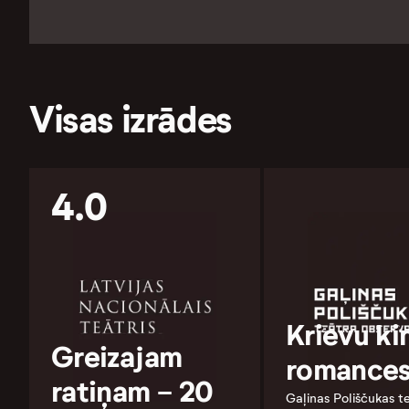
Visas izrādes
4.0
Krievu ki
Greizajam
romance
ratiņam - 20
Gaļinas Poliščukas t