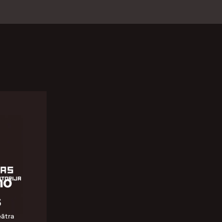
no
s
eātra