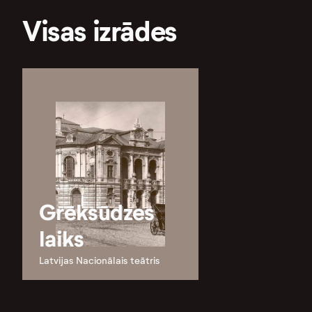
Visas izrādes
Grēksūdzes
laiks
Latvijas Nacionālais teātris