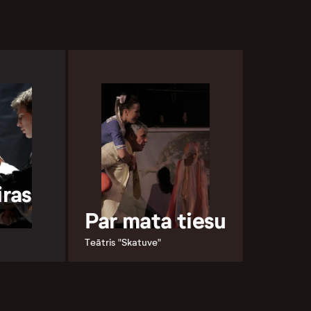
iras
Par mata tiesu
Teātris "Skatuve"