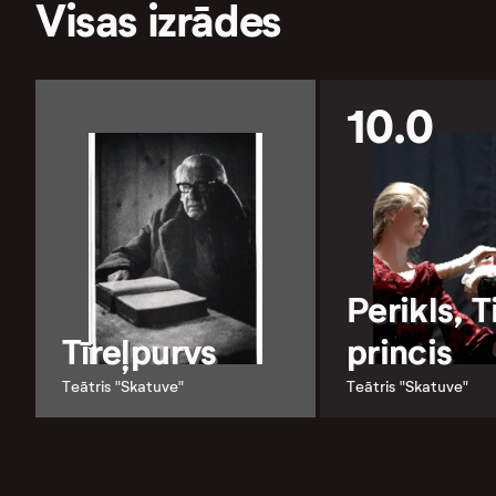
Visas izrādes
10.0
Perikls, T
Tīreļpurvs
princis
Teātris "Skatuve"
Teātris "Skatuve"