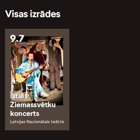
Visas izrādes
9.7
Īstais
Ziemassvētku
koncerts
Latvijas Nacionālais teātris