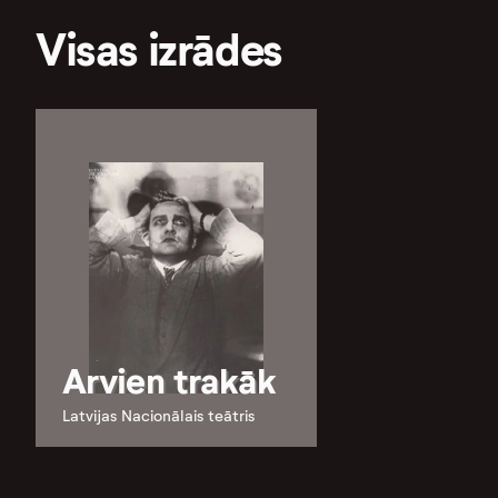
Visas izrādes
Arvien trakāk
Latvijas Nacionālais teātris