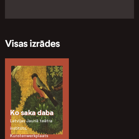
Visas izrādes
Ko saka daba
Latvijas Jaunā teātra
institūts,
Kunstenwerkplaats