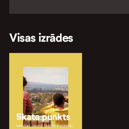
Visas izrādes
Skata punkts
Latvijas Jaunā teātra institūts,