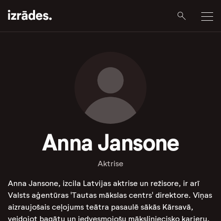
Anna Jansone
Aktrise
Anna Jansone, izcila Latvijas aktrise un režisore, ir arī
Valsts aģentūras 'Tautas mākslas centrs' direktore. Viņas
aizraujošais ceļojums teātra pasaulē sākās Kārsavā,
veidojot bagātu un iedvesmojošu māksliniecisko karjeru.