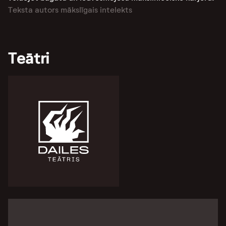
Teksta autors mākslīgais intelekts
Teātri