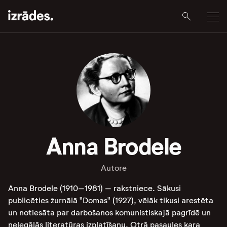
Anna Brodele
Autore
Anna Brodele (1910–1981) – rakstniece. Sākusi
publicēties žurnālā "Domas" (1927), vēlāk tikusi arestēta
un notiesāta par darbošanos komunistiskajā pagrīdē un
nelegālās literatūras izplatīšanu. Otrā pasaules kara