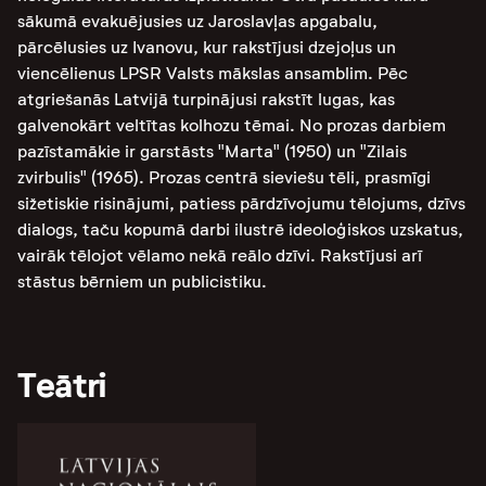
sākumā evakuējusies uz Jaroslavļas apgabalu,
pārcēlusies uz Ivanovu, kur rakstījusi dzejoļus un
viencēlienus LPSR Valsts mākslas ansamblim. Pēc
atgriešanās Latvijā turpinājusi rakstīt lugas, kas
galvenokārt veltītas kolhozu tēmai. No prozas darbiem
pazīstamākie ir garstāsts "Marta" (1950) un "Zilais
zvirbulis" (1965). Prozas centrā sieviešu tēli, prasmīgi
sižetiskie risinājumi, patiess pārdzīvojumu tēlojums, dzīvs
dialogs, taču kopumā darbi ilustrē ideoloģiskos uzskatus,
vairāk tēlojot vēlamo nekā reālo dzīvi
.
Rakstījusi arī
stāstus bērniem un publicistiku.
Teātri