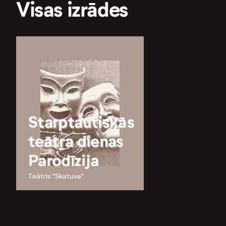
Visas izrādes
Starptautiskās
teātra dienas
Parodīzija
Teātris "Skatuve"