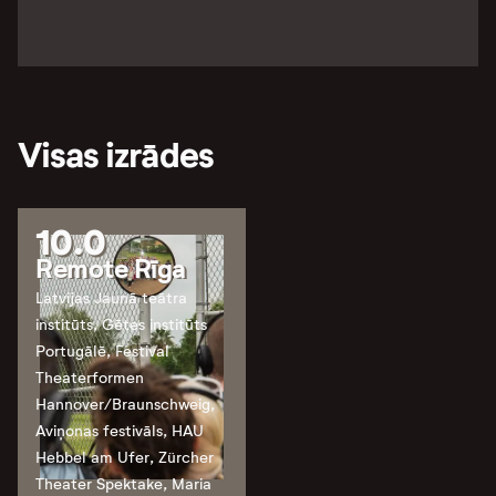
Visas izrādes
10.0
Remote Rīga
Latvijas Jaunā teātra
institūts, Gētes institūts
Portugālē, Festival
Theaterformen
Hannover/Braunschweig,
Aviņonas festivāls, HAU
Hebbel am Ufer, Zürcher
Theater Spektake, Maria