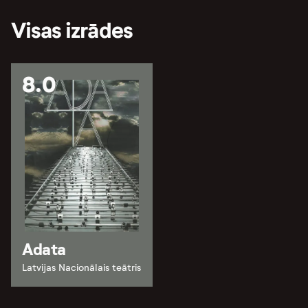
Visas izrādes
8.0
Adata
Latvijas Nacionālais teātris