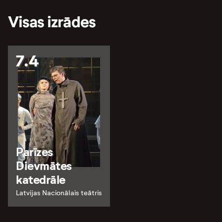
Visas izrādes
7.4
Parīzes
Dievmātes
katedrāle
Latvijas Nacionālais teātris