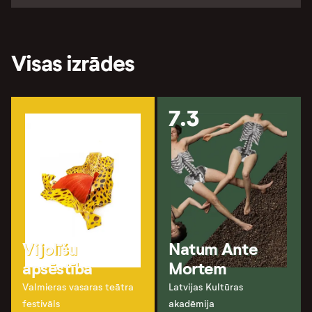
Visas izrādes
7.3
Vijolīšu
Natum Ante
apsēstība
Mortem
Valmieras vasaras teātra
Latvijas Kultūras
festivāls
akadēmija