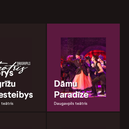
rys
rīžu
Dāmu
esteibys
Paradīze
 teātris
Daugavpils teātris