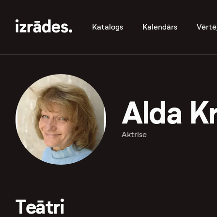
Katalogs
Kalendārs
Vērtē
Alda K
Aktrise
Teātri