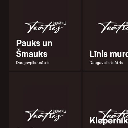
Pauks un
Šmauks
Līnis mur
Daugavpils teātris
Daugavpils teātris
Klepernī