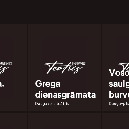
Voso
a.
Grega
saulg
dienasgrāmata
burv
Daugavpils teātris
Daugavpils