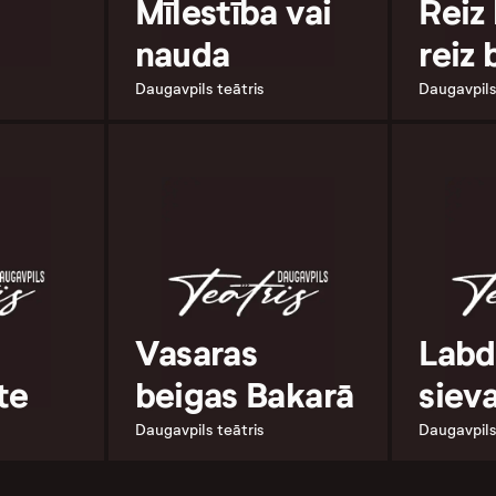
Mīlestība vai
Reiz 
nauda
reiz 
Daugavpils teātris
Daugavpils
Vasaras
Labd
te
beigas Bakarā
siev
Daugavpils teātris
Daugavpils