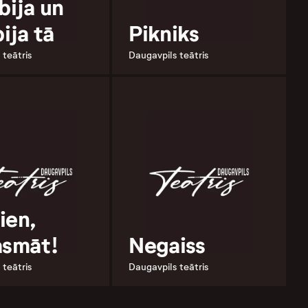
bija un
bija tā
Pikniks
 teātris
Daugavpils teātris
ien,
asmāt!
Negaiss
 teātris
Daugavpils teātris