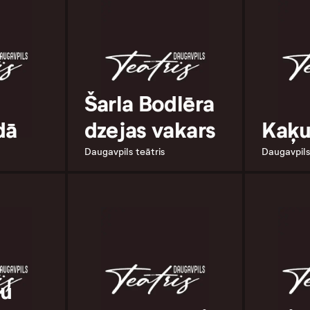
Šarla Bodlēra
dā
dzejas vakars
Kaķu
Daugavpils teātris
Daugavpils
ku