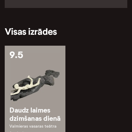
Visas izrādes
9.5
Daudz laimes
dzimšanas dienā
Valmieras vasaras teātra