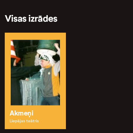
Visas izrādes
Akmeņi
Liepājas teātris