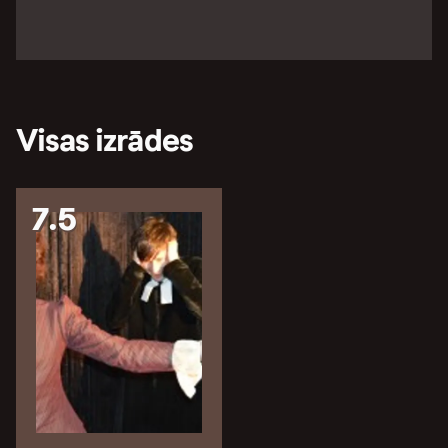
Visas izrādes
7.5