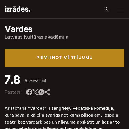
Vardes
Latvijas Kultūras akadēmija
PIEVIENOT VĒRTĒJUMU
7.8
8 vērtējumi
Pastāsti
Aristofana “Vardes” ir sengrieķu vecatiskā komēdija,
kura savā laikā bija svarīgs notikums pilsoņiem. Iespēja
teātrī bez vardarbības un niknuma apskatīt un līdz ar to
arī pasmieties par laikmetīgajām sociālajām un