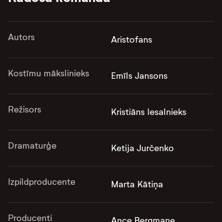
Autors
Aristofans
Kostīmu mākslinieks
Emīls Jansons
Režisors
Kristiāns Iesalnieks
Dramaturģe
Ketija Jurčenko
Izpildproducente
Marta Kātiņa
Producenti
Ance Bergmane