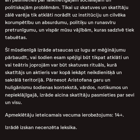
politiskajām problēmām. Tikai uz skatuves un skatītāju
zālē varēja tik atklāti norādīt uz institūciju un cilvēka
korumpētību un absurdumu, politiķu un runasvīru
pretrunīgumu, un vispār mūsu vājībām, kuras sadzīvē tiek
tabuētas.
Šī mūsdienīgā izrāde atsaucas uz lugu ar mēģinājumu
pārbaudīt, vai šodien esam spējīgi būt tikpat atklāti un
vai teātris joprojām var būt skatuves rituāls, kurā
skatītājs un aktieris var kopā iekāpt neikdienišķā un
sakrālā teritorijā. Pārnesot Aristofana garu un
huligānismu šodienas kontekstā, vārdos, notikumos un
nepieklājīgajā, izrāde aicina skatītāju pasmieties par sevi
un visu.
Apmeklētāju ieteicamais vecuma ierobežojums: 14+.
Izrādē izskan necenzēta leksika.