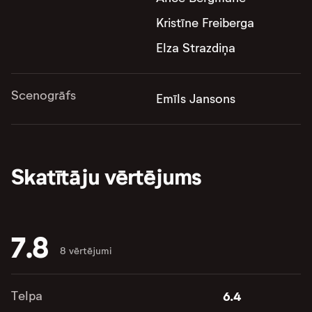
Kristīne Freiberga
Elza Strazdiņa
Scenogrāfs
Emīls Jansons
Skatītāju vērtējums
7.8
8 vērtējumi
Telpa
6.4