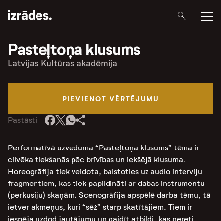
Pasteļtoņa klusums
Latvijas Kultūras akadēmija
PIEVIENOT VĒRTĒJUMU
Pastāsti
Performatīvā uzveduma “Pasteļtoņa klusums” tēma ir
cilvēka tiekšanās pēc brīvības un iekšējā klusuma.
Horeogrāfija tiek veidota, balstoties uz audio interviju
fragmentiem, kas tiek papildināti ar dabas instrumentu
(perkusiju) skaņām. Scenogrāfija apspēlē darba tēmu, tā
ietver akmeņus, kuri “sēž” starp skatītājiem. Tiem ir
iespēja uzdod jautājumu un gaidīt atbildi, kas nereti