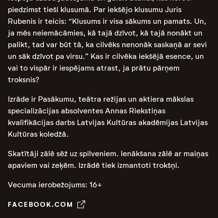
piedzimst tieši klusumā. Par iekšējo klusumu Juris
Rubenis ir teicis: “Klusums ir visa sākums un pamats. Un,
ja mēs neiemācāmies, kā tajā dzīvot, kā tajā nonākt un
palikt, tad var būt tā, ka cilvēks nenonāk saskaņā ar sevi
un sāk dzīvot pa virsu.” Kas ir cilvēka iekšējā esence, un
vai to vispār ir iespējams atrast, ja prātu pārņem
troksnis?
Izrāde ir Pasākumu, teātra režijas un aktiera mākslas
specializācijas absolventes Annas Riekstiņas
kvalifikācijas darbs Latvijas Kultūras akadēmijas Latvijas
Kultūras koledžā.
Skatītāji zālē sēž uz spilveniem. Ienākšana zālē ar maiņas
apaviem vai zeķēm. Izrādē tiek izmantoti trokšņi.
Vecuma ierobežojums: 16+
FACEBOOK.COM