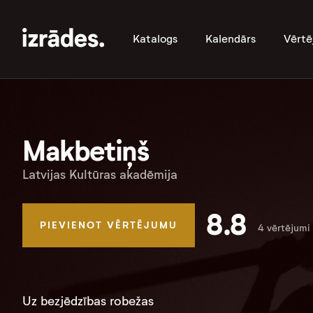
Katalogs
Kalendārs
Vērtē
Makbetiņš
Latvijas Kultūras akadēmija
8.8
PIEVIENOT VĒRTĒJUMU
4 vērtējumi
Uz bezjēdzības robežas