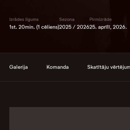
Izrādes ilgums
Sezona
Pirmizrāde
1st. 20min. (1 cēliens)
2025 / 2026
25. aprīlī, 2026.
Galerija
Komanda
Skatītāju vērtēju