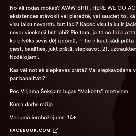
No kā rodas mokas? AWW SHIT, HERE WE GO AGAIN.
eksistences stāvoklī vai pieredzē, vai sauciet to,
visu laiku nevarētu būt labi? Kāpēc visu laiku ir jā
nevar vienkārši būt labi? Pie tam, ja tā no laba att
ko cilvēks sevis dēļ izdomā, – tie ir kaut kādi prāt
ciest, baidīties, jukt prātā, slepkavot, 21, uztrauk
Nožēlojami.
Kas vēl notiek slepkavas prātā? Vai slepkavošana va
par banalitāti?
Pēc Viljama Šekspīra lugas “Makbets” motīviem
Kursa darbs režijā
Vecuma ierobežojums: 14+
FACEBOOK.COM