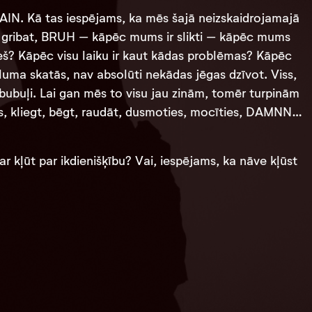
 Kā tas iespējams, ka mēs šajā neizskaidrojamajā
 kā gribat, BRUH – kāpēc mums ir slikti – kāpēc mums
cieš? Kāpēc visu laiku ir kaut kādas problēmas? Kāpēc
āluma skatās, nav absolūti nekādas jēgas dzīvot. Viss,
a bubuļi. Lai gan mēs to visu jau zinām, tomēr turpinām
ties, kliegt, bēgt, raudāt, dusmoties, mocīties, DAMNN…
r kļūt par ikdienišķību? Vai, iespējams, ka nāve kļūst